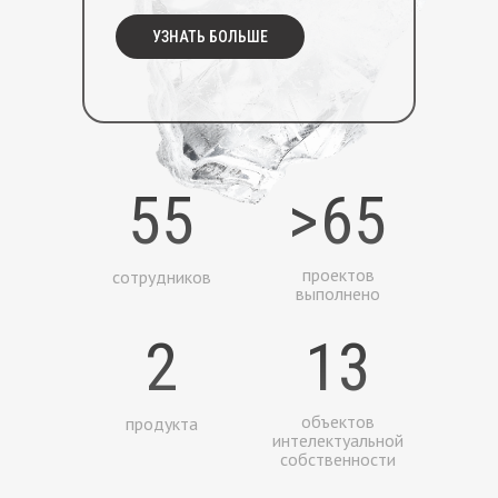
ВИДЕНИЕ
УЗНАТЬ БОЛЬШЕ
Разрабатываем инновационные
решения для цифровой
трансформации морской отрасли
и видим себя лидером направления,
ключевым поставщиком услуг
и цифровых сервисов для работы
55
>65
на морских акваториях
проектов
сотрудников
выполнено
2
2
13
МИССИЯ
Поддерживаем устойчивое развитие
общества путем обеспечения морской
объектов
продукта
отрасли современными, надежнымии
интелектуальной
собственности
высокотехнологичными цифровыми
продуктами и услугами