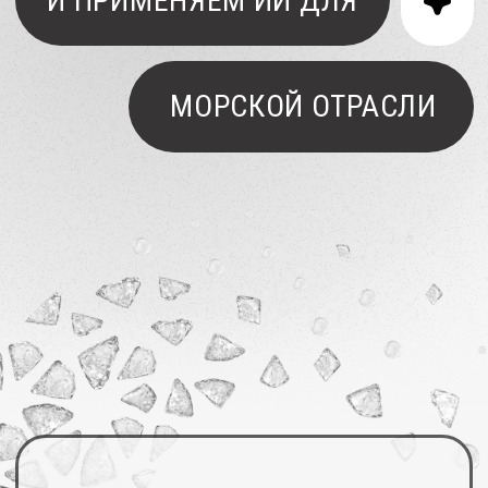
УСЛУГИ
Предоставляем услуги
по разработке программного
обеспечения, анализу данных,
оперативному мониторингу
и прогнозированию
гидрометеорологической, ледовой
и экологической обстановок.